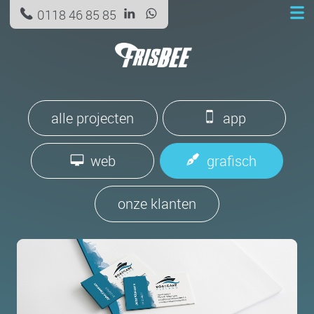
0118 46 85 85
alle projecten
app
web
grafisch
onze klanten